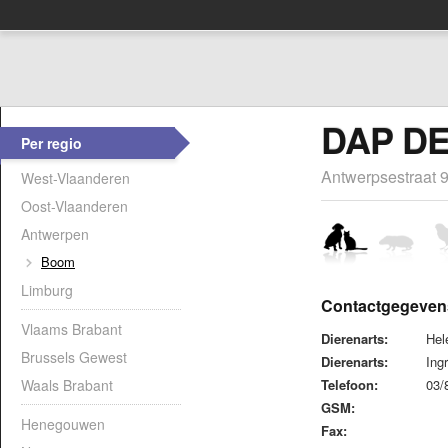
DAP D
Per regio
Antwerpsestraat 
West-Vlaanderen
Oost-Vlaanderen
Antwerpen
Boom
Limburg
Contactgegeven
Vlaams Brabant
Dierenarts:
Hel
Brussels Gewest
Dierenarts:
Ing
Waals Brabant
Telefoon:
03/
GSM:
Henegouwen
Fax: