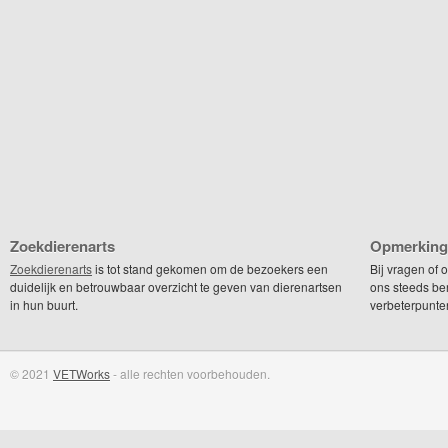
Zoekdierenarts
Opmerking
Zoekdierenarts
is tot stand gekomen om de bezoekers een
Bij vragen of
duidelijk en betrouwbaar overzicht te geven van dierenartsen
ons steeds be
in hun buurt.
verbeterpunte
© 2021
VETWorks
- alle rechten voorbehouden.