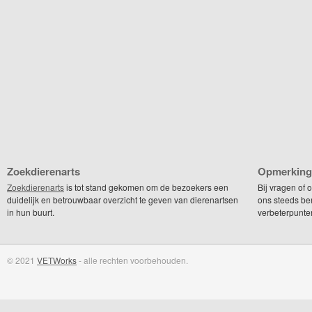
Zoekdierenarts
Opmerking
Zoekdierenarts
is tot stand gekomen om de bezoekers een
Bij vragen of
duidelijk en betrouwbaar overzicht te geven van dierenartsen
ons steeds be
in hun buurt.
verbeterpunte
© 2021
VETWorks
- alle rechten voorbehouden.