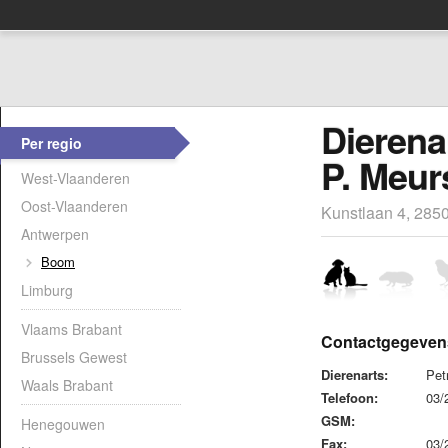
Dierena
Per regio
P. Meur
West-Vlaanderen
Oost-Vlaanderen
Kunstlaan 4, 285
Antwerpen
Boom
Limburg
Vlaams Brabant
Contactgegeven
Brussels Gewest
Dierenarts:
Pet
Waals Brabant
Telefoon:
03/
GSM:
Henegouwen
Fax:
03/