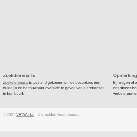
Zoekdierenarts
Opmerking
Zoekdierenarts
is tot stand gekomen om de bezoekers een
Bij vragen of
duidelijk en betrouwbaar overzicht te geven van dierenartsen
ons steeds be
in hun buurt.
verbeterpunte
© 2021
VETWorks
- alle rechten voorbehouden.