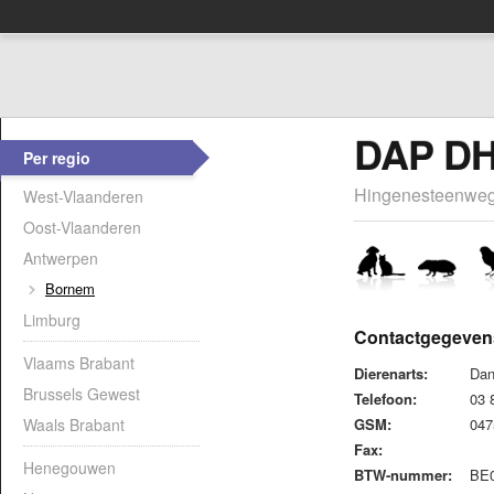
DAP D
Per regio
Hingenesteenweg
West-Vlaanderen
Oost-Vlaanderen
Antwerpen
Bornem
Limburg
Contactgegeven
Vlaams Brabant
Dierenarts:
Dan
Brussels Gewest
Telefoon:
03 
Waals Brabant
GSM:
047
Fax:
Henegouwen
BTW-nummer:
BE0