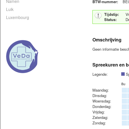
Namen
BTW-nummer:
BE0
Luik
Tijdstip:
Vr
Luxembourg
Status:
De
Omschrijving
Geen informatie bes
Spreekuren en b
Legende:
Sp
8u
Maandag:
Dinsdag:
Woensdag:
Donderdag:
Vrijdag:
Zaterdag:
Zondag: