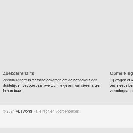
Zoekdierenarts
Opmerking
Zoekdierenarts
is tot stand gekomen om de bezoekers een
Bij vragen of
duidelijk en betrouwbaar overzicht te geven van dierenartsen
ons steeds be
in hun buurt.
verbeterpunte
© 2021
VETWorks
- alle rechten voorbehouden.