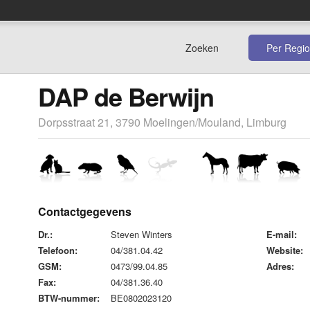
Zoeken
Per Regio
DAP de Berwijn
Dorpsstraat 21, 3790 Moelingen/Mouland, Limburg
Contactgegevens
Dr.:
Steven Winters
E-mail:
Telefoon:
04/381.04.42
Website:
GSM:
0473/99.04.85
Adres:
Fax:
04/381.36.40
BTW-nummer:
BE0802023120