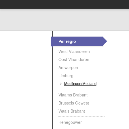
Per regio
West-Vlaanderen
Oost-Vlaanderen
Antwerpen
Limburg
Moelingen/Mouland
Vlaams Brabant
Brussels Gewest
Waals Brabant
Henegouwen