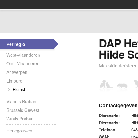
DAP Het
Per regio
Hilde Sc
West-Vlaanderen
Oost-Vlaanderen
Maastrichterstee
Antwerpen
Limburg
Riemst
Vlaams Brabant
Contactgegeven
Brussels Gewest
Dierenarts:
Hil
Waals Brabant
Dierenarts:
Hil
Telefoon:
04
Henegouwen
GSM:
06