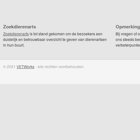
Zoekdierenarts
Opmerking
Zoekdierenarts
is tot stand gekomen om de bezoekers een
Bij vragen of
duidelijk en betrouwbaar overzicht te geven van dierenartsen
ons steeds be
in hun buurt.
verbeterpunte
© 2021
VETWorks
- alle rechten voorbehouden.