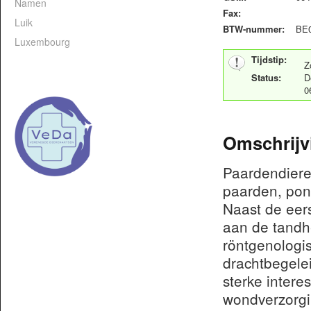
Namen
Fax:
Luik
BTW-nummer:
BE0
Luxembourg
Tijdstip:
Z
Status:
D
0
Omschrijv
Paardendieren
paarden, pony
Naast de eers
aan de tandh
röntgenologi
drachtbegelei
sterke intere
wondverzorg