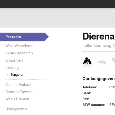
Dierena
Per regio
Luikersteenweg 5
West-Vlaanderen
Oost-Vlaanderen
Antwerpen
Limburg
Tongeren
Contactgegeven
Vlaams Brabant
Telefoon:
012
Brussels Gewest
GSM:
Waals Brabant
Fax:
BTW-nummer:
BE0
Henegouwen