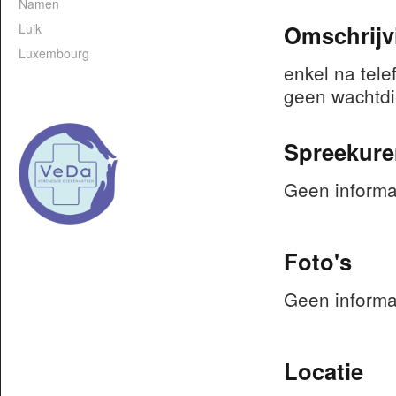
Namen
Omschrijv
Luik
Luxembourg
enkel na tele
geen wachtd
Spreekure
Geen informa
Foto's
Geen informa
Locatie