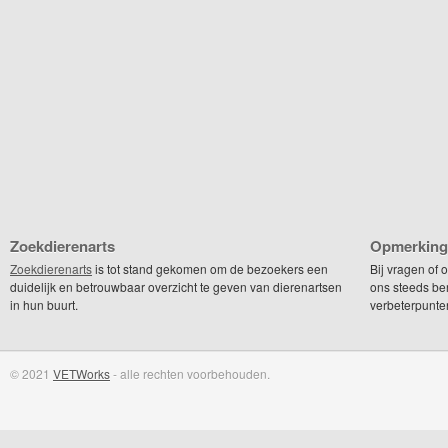
Zoekdierenarts
Opmerking
Zoekdierenarts
is tot stand gekomen om de bezoekers een
Bij vragen of
duidelijk en betrouwbaar overzicht te geven van dierenartsen
ons steeds be
in hun buurt.
verbeterpunte
© 2021
VETWorks
- alle rechten voorbehouden.