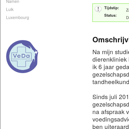
Namen
Tijdstip:
Luik
Z
Status:
Luxembourg
D
Omschrijv
Na mijn studi
dierenkliniek
ik 6 jaar ged
gezelschapsdi
tandheelkund
Sinds juli 20
gezelschapsdi
na afspraak v
voedingsadvi
ben uiteraard