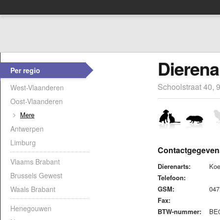
Dierena
Per regio
Schoolstraat 40,
West-Vlaanderen
Oost-Vlaanderen
Mere
Antwerpen
Limburg
Contactgegeven
Vlaams Brabant
Dierenarts:
Koe
Brussels Gewest
Telefoon:
Waals Brabant
GSM:
047
Fax:
Henegouwen
BTW-nummer:
BE0