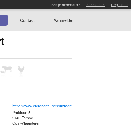
Ben je dierenarts?
Aanmelden
Registreer
Contact
Aanmelden
t
https://www.dierenartskoenbuytaert.be
Parklaan 5
9140 Temse
Oost-Vlaanderen