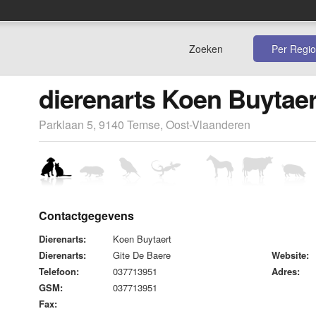
Zoeken
Per Regio
dierenarts Koen Buytaer
Parklaan 5, 9140 Temse, Oost-Vlaanderen
Contactgegevens
Dierenarts:
Koen Buytaert
Dierenarts:
Gite De Baere
Website:
Telefoon:
037713951
Adres:
GSM:
037713951
Fax: