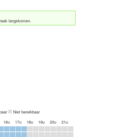
praak langskomen.
kbaar
Niet bereikbaar
16u
17u
18u
19u
20u
21u