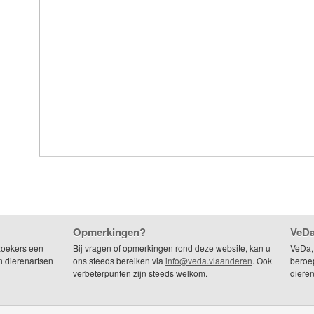
Opmerkingen?
VeDa
zoekers een
Bij vragen of opmerkingen rond deze website, kan u
VeDa,
n dierenartsen
ons steeds bereiken via
info@veda.vlaanderen
. Ook
beroep
verbeterpunten zijn steeds welkom.
dieren