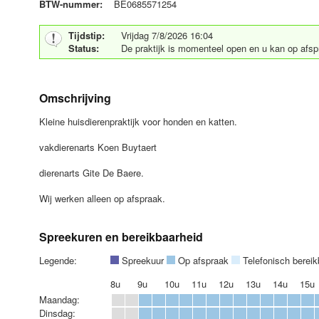
BTW-nummer:
BE0685571254
Tijdstip:
Vrijdag 7/8/2026 16:04
Status:
De praktijk is momenteel open en u kan op afs
Omschrijving
Kleine huisdierenpraktijk voor honden en katten.
vakdierenarts Koen Buytaert
dierenarts Gite De Baere.
Wij werken alleen op afspraak.
Spreekuren en bereikbaarheid
Legende:
Spreekuur
Op afspraak
Telefonisch berei
8u
9u
10u
11u
12u
13u
14u
15u
Maandag:
Dinsdag: