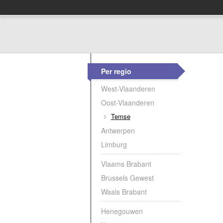
Per regio
West-Vlaanderen
Oost-Vlaanderen
Temse
Antwerpen
Limburg
Vlaams Brabant
Brussels Gewest
Waals Brabant
Henegouwen