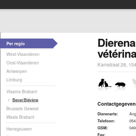
Dierena
Per regio
vétérin
West-Vlaanderen
Oost-Vlaanderen
Kamstraat 28, 15
Antwerpen
Limburg
Vlaams Brabant
Bever/Biévène
Contactgegeven
Brussels Gewest
Dierenarts:
Ang
Waals Brabant
Telefoon:
054
GSM:
049
Henegouwen
Fax: