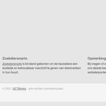
Zoekdierenarts
Opmerking
Zoekdierenarts
is tot stand gekomen om de bezoekers een
Bij vragen of
duidelijk en betrouwbaar overzicht te geven van dierenartsen
ons steeds be
in hun buurt.
verbeterpunte
© 2021
VETWorks
- alle rechten voorbehouden.