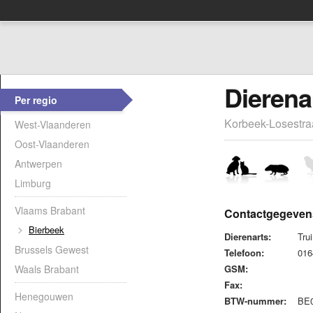
Dierena
Per regio
Korbeek-Losestra
West-Vlaanderen
Oost-Vlaanderen
Antwerpen
Limburg
Vlaams Brabant
Contactgegeven
Bierbeek
Dierenarts:
Tru
Brussels Gewest
Telefoon:
01
Waals Brabant
GSM:
Fax:
Henegouwen
BTW-nummer:
BE0