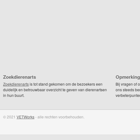
Zoekdierenarts
Opmerking
Zoekdierenarts
is tot stand gekomen om de bezoekers een
Bij vragen of
duidelijk en betrouwbaar overzicht te geven van dierenartsen
ons steeds be
in hun buurt.
verbeterpunte
© 2021
VETWorks
- alle rechten voorbehouden.