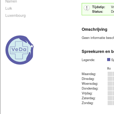
Namen
Tijdstip:
Vr
Luik
Status:
D
Luxembourg
Omschrijving
Geen informatie bes
Spreekuren en b
Legende:
Sp
8u
Maandag:
Dinsdag:
Woensdag:
Donderdag:
Vrijdag:
Zaterdag:
Zondag: