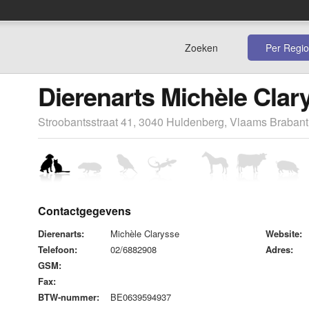
Zoeken
Per Regio
Dierenarts Michèle Clar
Stroobantsstraat 41, 3040 Huldenberg, Vlaams Brabant
Contactgegevens
Dierenarts:
Michèle Clarysse
Website:
Telefoon:
02/6882908
Adres:
GSM:
Fax:
BTW-nummer:
BE0639594937