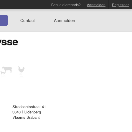
Ben je dierenarts?
Aanmelden
Registreer
Contact
Aanmelden
ysse
Stroobantsstraat 41
3040 Huldenberg
Vlaams Brabant