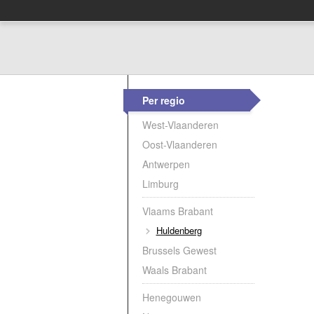
Per regio
West-Vlaanderen
Oost-Vlaanderen
Antwerpen
Limburg
Vlaams Brabant
Huldenberg
Brussels Gewest
Waals Brabant
Henegouwen