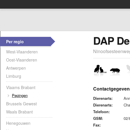
DAP De
Per regio
Ninoofsesteenweg
West-Vlaanderen
Oost-Vlaanderen
Antwerpen
Limburg
Vlaams Brabant
Contactgegeven
Pepingen
Dierenarts:
Ann
Brussels Gewest
Dierenarts:
Cha
Waals Brabant
Telefoon:
GSM:
02/
Henegouwen
Fax: