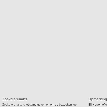
Zoekdierenarts
Opmerking
Zoekdierenarts
is tot stand gekomen om de bezoekers een
Bij vragen of