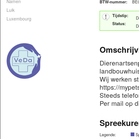
Namen
BTW-nummer:
BE0
Luik
Tijdstip:
D
Luxembourg
Status:
D
Omschrijv
Dierenartsenp
landbouwhuis
Wij werken s
https://mype
Steeds telefo
Per mail op 
Spreekure
Legende:
Sp