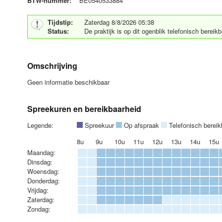
BTW-nummer:
BE0540533884
Tijdstip:
Zaterdag 8/8/2026 05:38
Status:
De praktijk is op dit ogenblik telefonisch berei
Omschrijving
Geen informatie beschikbaar
Spreekuren en bereikbaarheid
Legende:
Spreekuur
Op afspraak
Telefonisch berei
8u
9u
10u
11u
12u
13u
14u
15u
Maandag:
Dinsdag:
Woensdag:
Donderdag:
Vrijdag:
Zaterdag:
Zondag: