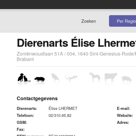
Zoeken
Per Regio
Dierenarts Élise Lherme
Zoniënwoudlaan 51A / 004, 1640 Sint-Genesius-Rode
Brabant
Contactgegevens
èse
Dierenarts:
Élise LHERMET
E-mail:
Telefoon:
02/310.65.82
Website:
GSM:
Adres:
Fax: