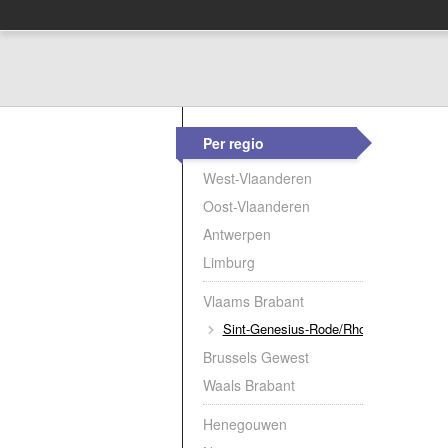
Per regio
West-Vlaanderen
Oost-Vlaanderen
Antwerpen
Limburg
Vlaams Brabant
Sint-Genesius-Rode/Rhode-Saint-Gen
Brussels Gewest
Waals Brabant
Henegouwen