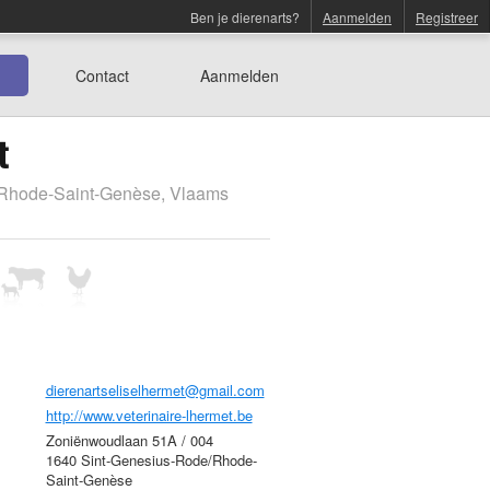
Ben je dierenarts?
Aanmelden
Registreer
Contact
Aanmelden
t
/Rhode-Saint-Genèse, Vlaams
dierenartseliselhermet@gmail.com
http://www.veterinaire-lhermet.be
Zoniënwoudlaan 51A / 004
1640 Sint-Genesius-Rode/Rhode-
Saint-Genèse