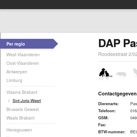
DAP Pas
Per regio
Roodsestraat 2/02
West-Vlaanderen
Oost-Vlaanderen
Antwerpen
Limburg
Vlaams Brabant
Contactgegeven
Sint-Joris-Weert
Dierenarts:
Pas
Brussels Gewest
Telefoon:
016
Waals Brabant
GSM:
049
Fax:
Henegouwen
BTW-nummer:
BE0