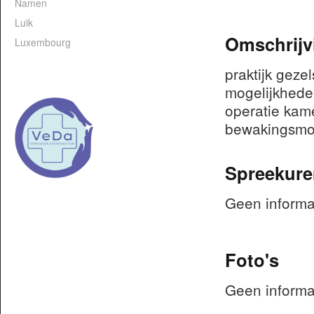
Namen
Luik
Omschrijv
Luxembourg
praktijk geze
mogelijkheden
operatie kam
bewakingsmon
Spreekure
Geen informa
Foto's
Geen informa