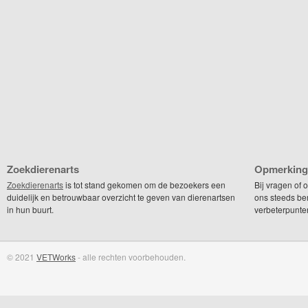
Zoekdierenarts
Opmerking
Zoekdierenarts
is tot stand gekomen om de bezoekers een
Bij vragen of
duidelijk en betrouwbaar overzicht te geven van dierenartsen
ons steeds be
in hun buurt.
verbeterpunte
© 2021
VETWorks
- alle rechten voorbehouden.