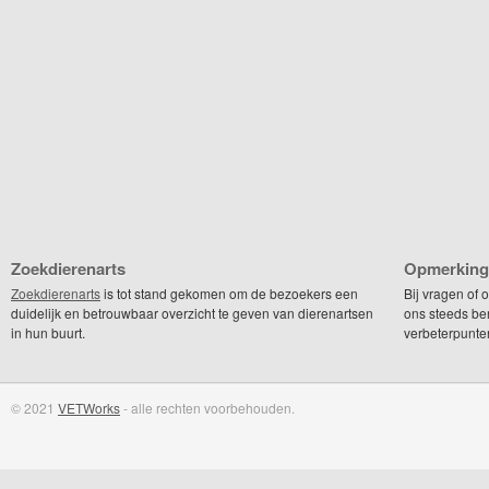
Zoekdierenarts
Opmerking
Zoekdierenarts
is tot stand gekomen om de bezoekers een
Bij vragen of
duidelijk en betrouwbaar overzicht te geven van dierenartsen
ons steeds be
in hun buurt.
verbeterpunte
© 2021
VETWorks
- alle rechten voorbehouden.