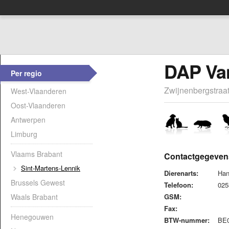
DAP Va
Per regio
Zwijnenbergstraat
West-Vlaanderen
Oost-Vlaanderen
Antwerpen
Limburg
Vlaams Brabant
Contactgegeven
Sint-Martens-Lennik
Dierenarts:
Han
Brussels Gewest
Telefoon:
02
Waals Brabant
GSM:
Fax:
Henegouwen
BTW-nummer:
BE0