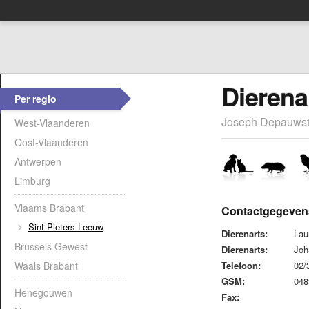
Dierena
Per regio
Joseph Depauwstr
West-Vlaanderen
Oost-Vlaanderen
Antwerpen
Limburg
Vlaams Brabant
Contactgegeven
Sint-Pieters-Leeuw
Dierenarts:
Lau
Brussels Gewest
Dierenarts:
Joh
Waals Brabant
Telefoon:
02/
GSM:
048
Henegouwen
Fax: