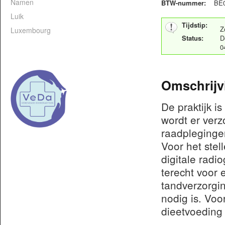
Namen
BTW-nummer:
BE0
Luik
Tijdstip:
Z
Luxembourg
Status:
D
0
Omschrijv
De praktijk i
wordt er verz
raadplegingen
Voor het ste
digitale radi
terecht voor 
tandverzorgin
nodig is. Vo
dieetvoeding 