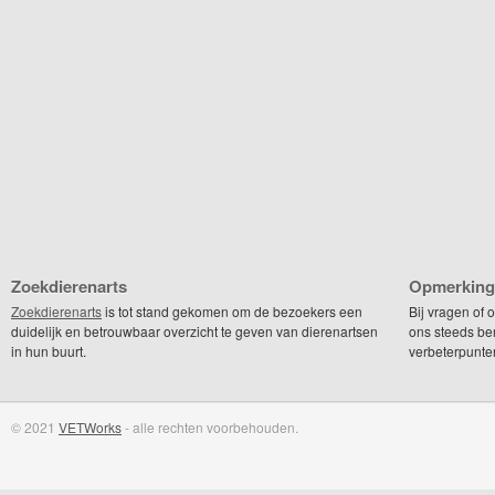
Zoekdierenarts
Opmerking
Zoekdierenarts
is tot stand gekomen om de bezoekers een
Bij vragen of
duidelijk en betrouwbaar overzicht te geven van dierenartsen
ons steeds be
in hun buurt.
verbeterpunte
© 2021
VETWorks
- alle rechten voorbehouden.