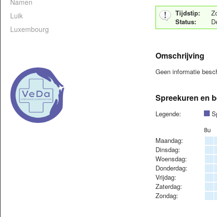
Namen
Tijdstip:
Z
Luik
Status:
De
Luxembourg
Omschrijving
Geen informatie bes
Spreekuren en b
Legende:
Sp
8u
Maandag:
Dinsdag:
Woensdag:
Donderdag:
Vrijdag:
Zaterdag:
Zondag: