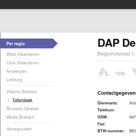
DAP De 
Per regio
Begijnhofstraat 1
West-Vlaanderen
Oost-Vlaanderen
Antwerpen
Limburg
Vlaams Brabant
Contactgegeven
Tollembeek
Dierenarts:
Ast
Brussels Gewest
Telefoon:
Waals Brabant
GSM:
04
Fax:
Henegouwen
BTW-nummer:
BE0