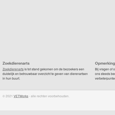
Zoekdierenarts
Opmerking
Zoekdierenarts
is tot stand gekomen om de bezoekers een
Bij vragen of
duidelijk en betrouwbaar overzicht te geven van dierenartsen
ons steeds be
in hun buurt.
verbeterpunte
© 2021
VETWorks
- alle rechten voorbehouden.