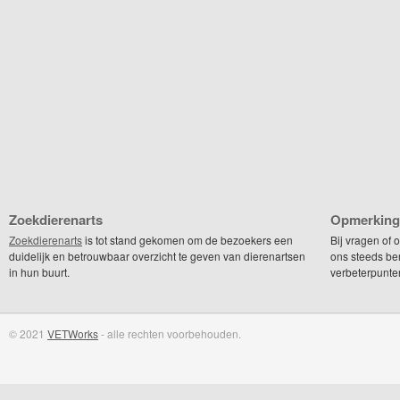
Zoekdierenarts
Opmerking
Zoekdierenarts
is tot stand gekomen om de bezoekers een
Bij vragen of
duidelijk en betrouwbaar overzicht te geven van dierenartsen
ons steeds be
in hun buurt.
verbeterpunte
© 2021
VETWorks
- alle rechten voorbehouden.