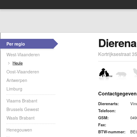
Dierena
Per regio
Kortrijksestraat 
West-Vlaanderen
Heule
Oost-Vlaanderen
Antwerpen
Limburg
Contactgegeven
Vlaams Brabant
Dierenarts:
Vin
Brussels Gewest
Telefoon:
Waals Brabant
GSM:
04
Fax:
Henegouwen
BTW-nummer:
BE0