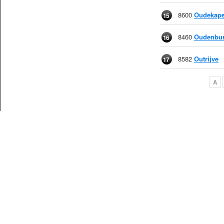
8600
Oudekape
15
8460
Oudenbu
16
8582
Outrijve
17
A