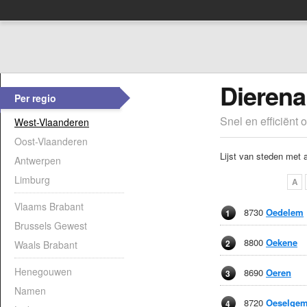
Dierena
Per regio
Snel en efficiënt 
West-Vlaanderen
Oost-Vlaanderen
Lijst van steden met 
Antwerpen
Limburg
A
Vlaams Brabant
8730
Oedelem
1
Brussels Gewest
8800
Oekene
2
Waals Brabant
Henegouwen
8690
Oeren
3
Namen
8720
Oeselge
4