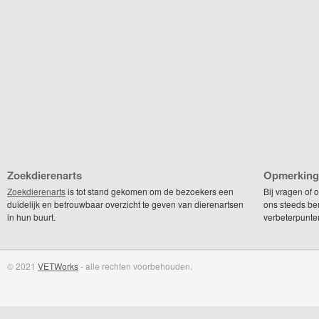
Zoekdierenarts
Opmerking
Zoekdierenarts
is tot stand gekomen om de bezoekers een
Bij vragen of
duidelijk en betrouwbaar overzicht te geven van dierenartsen
ons steeds be
in hun buurt.
verbeterpunte
© 2021
VETWorks
- alle rechten voorbehouden.