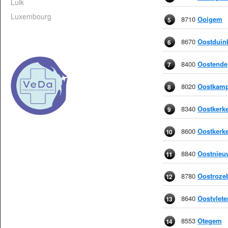
Luik
Luxembourg
8710
Ooigem
5
8670
Oostduin
6
8400
Oostende
7
8020
Oostkam
8
8340
Oostkerk
9
8600
Oostkerke
10
8840
Oostnieu
11
8780
Oostroze
12
8640
Oostvlete
13
8553
Otegem
14