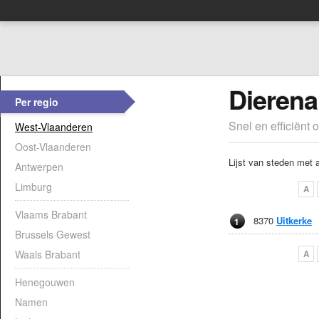
Dierena
Per regio
Snel en efficiënt 
West-Vlaanderen
Oost-Vlaanderen
Lijst van steden met 
Antwerpen
Limburg
A
Vlaams Brabant
8370
Uitkerke
1
Brussels Gewest
Waals Brabant
A
Henegouwen
Namen