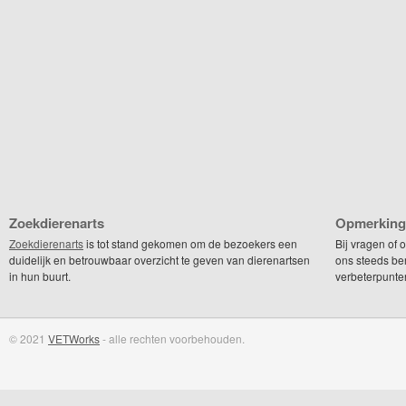
Zoekdierenarts
Opmerking
Zoekdierenarts
is tot stand gekomen om de bezoekers een
Bij vragen of
duidelijk en betrouwbaar overzicht te geven van dierenartsen
ons steeds be
in hun buurt.
verbeterpunte
© 2021
VETWorks
- alle rechten voorbehouden.