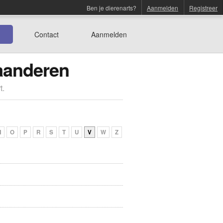
Ben je dierenarts?
Aanmelden
Registreer
Contact
Aanmelden
laanderen
t.
N
O
P
R
S
T
U
V
W
Z