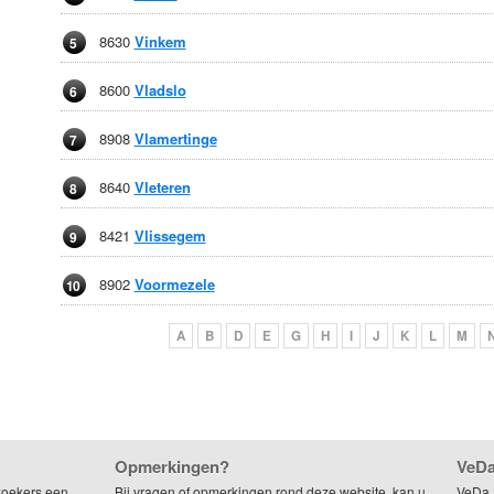
8630
Vinkem
5
8600
Vladslo
6
8908
Vlamertinge
7
8640
Vleteren
8
8421
Vlissegem
9
8902
Voormezele
10
A
B
D
E
G
H
I
J
K
L
M
Opmerkingen?
VeDa
zoekers een
Bij vragen of opmerkingen rond deze website, kan u
VeDa,