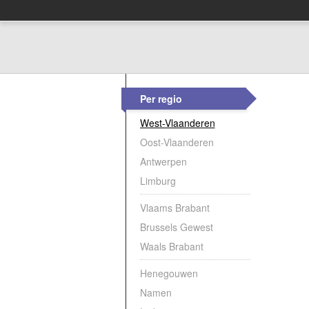
Per regio
West-Vlaanderen
Oost-Vlaanderen
Antwerpen
Limburg
Vlaams Brabant
Brussels Gewest
Waals Brabant
Henegouwen
Namen