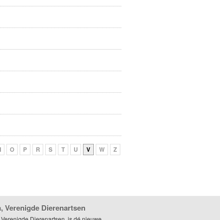
N
O
P
R
S
T
U
V
W
Z
, Verenigde Dierenartsen
 Verenigde Dierenartsen, is dé nieuwe