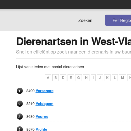
Zoeken
Per Regio
Dierenartsen in West-V
Snel en efficiënt op zoek naar een dierenarts in uw buur
Lijst van steden met aantal dierenartsen
A
B
D
E
G
H
I
J
K
L
M
8490
Varsenare
1
8210
Veldegem
2
8630
Veurne
3
8570
Vichte
4