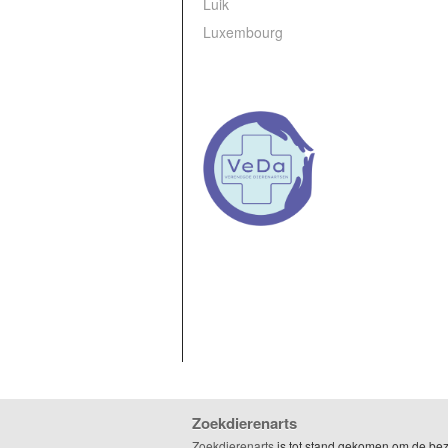
Luik
Luxembourg
Zoekdierenarts
Zoekdierenarts
is tot stand gekomen om de be