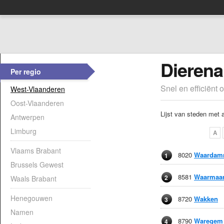
Dierena
Per regio
Snel en efficiënt 
West-Vlaanderen
Oost-Vlaanderen
Lijst van steden met 
Antwerpen
Limburg
A
Vlaams Brabant
8020
Waardam
1
Brussels Gewest
8581
Waarmaa
2
Waals Brabant
Henegouwen
8720
Wakken
3
Namen
8790
Waregem
4