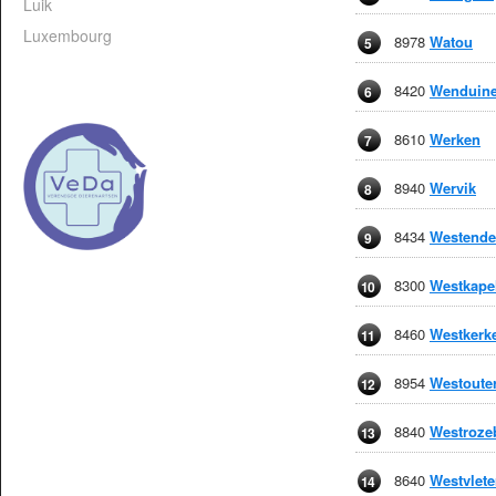
Luik
Luxembourg
8978
Watou
5
8420
Wenduin
6
8610
Werken
7
8940
Wervik
8
8434
Westende
9
8300
Westkape
10
8460
Westkerk
11
8954
Westoute
12
8840
Westroze
13
8640
Westvlete
14