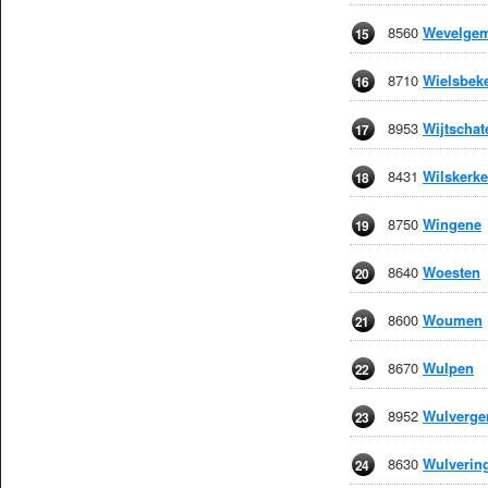
8560
Wevelge
15
8710
Wielsbek
16
8953
Wijtschat
17
8431
Wilskerke
18
8750
Wingene
19
8640
Woesten
20
8600
Woumen
21
8670
Wulpen
22
8952
Wulverg
23
8630
Wulverin
24