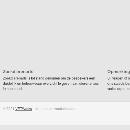
Zoekdierenarts
Opmerking
Zoekdierenarts
is tot stand gekomen om de bezoekers een
Bij vragen of
duidelijk en betrouwbaar overzicht te geven van dierenartsen
ons steeds be
in hun buurt.
verbeterpunte
© 2021
VETWorks
- alle rechten voorbehouden.