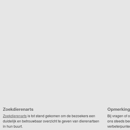
Zoekdierenarts
Opmerking
Zoekdierenarts
is tot stand gekomen om de bezoekers een
Bij vragen of
duidelijk en betrouwbaar overzicht te geven van dierenartsen
ons steeds be
in hun buurt.
verbeterpunte