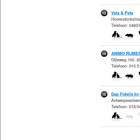
Vets & Pets
13
Hooiendonkstra
Telefoon: 0493
ANIMO RIJME
14
Dijleweg 100, 
Telefoon: 015 5
Dap Fidelis bv
15
Antwerpsesteen
Telefoon: 015/