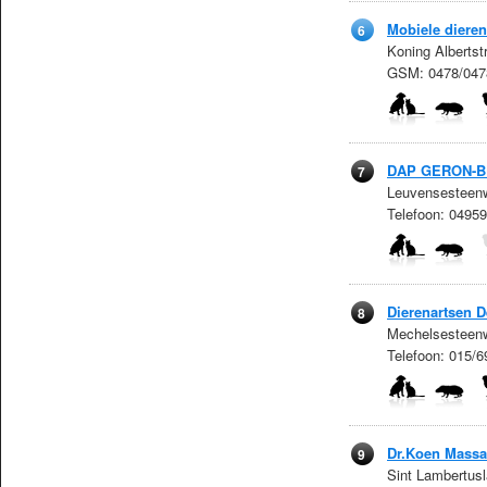
Mobiele dieren
6
Koning Albertst
GSM: 0478/047
DAP GERON-
7
Leuvensesteenw
Telefoon: 0495
Dierenartsen D
8
Mechelsesteenw
Telefoon: 015/
Dr.Koen Massa
9
Sint Lambertus