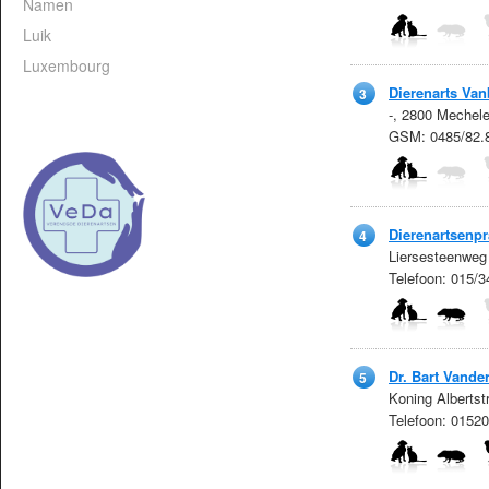
Namen
Luik
Luxembourg
Dierenarts Va
3
-, 2800 Mechel
GSM: 0485/82.
Dierenartsenpr
4
Liersesteenweg
Telefoon: 015/
Dr. Bart Vande
5
Koning Alberts
Telefoon: 0152