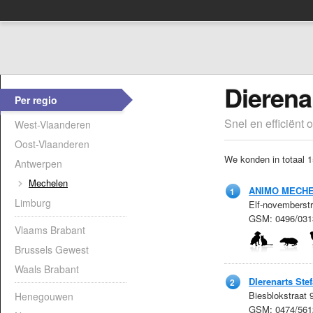
Dierena
Per regio
Snel en efficiënt 
West-Vlaanderen
Oost-Vlaanderen
We konden in totaal 1
Antwerpen
Mechelen
ANIMO MECH
1
Limburg
Elf-novemberst
GSM: 0496/031
Vlaams Brabant
Brussels Gewest
Waals Brabant
DIerenarts Ste
2
Biesblokstraat
Henegouwen
GSM: 0474/561