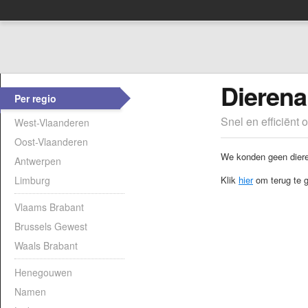
Dierena
Per regio
Snel en efficiënt 
West-Vlaanderen
Oost-Vlaanderen
We konden geen dieren
Antwerpen
Limburg
Klik
hier
om terug te g
Vlaams Brabant
Brussels Gewest
Waals Brabant
Henegouwen
Namen