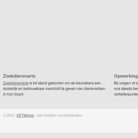
Zoekdierenarts
Opmerking
Zoekdierenarts
is tot stand gekomen om de bezoekers een
Bij vragen of
duidelijk en betrouwbaar overzicht te geven van dierenartsen
ons steeds be
in hun buurt.
verbeterpunte
© 2021
VETWorks
- alle rechten voorbehouden.