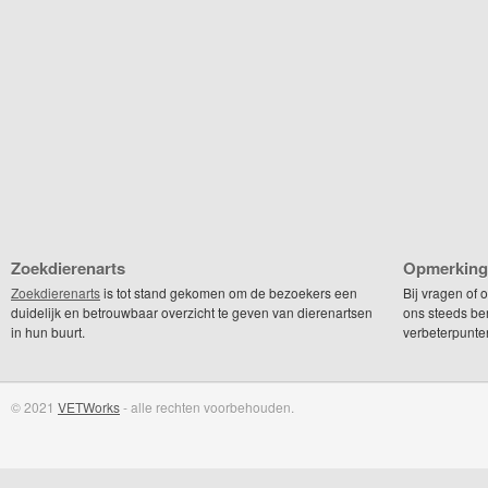
Zoekdierenarts
Opmerking
Zoekdierenarts
is tot stand gekomen om de bezoekers een
Bij vragen of
duidelijk en betrouwbaar overzicht te geven van dierenartsen
ons steeds be
in hun buurt.
verbeterpunte
© 2021
VETWorks
- alle rechten voorbehouden.