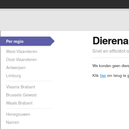
Dierena
Per regio
Snel en efficiënt 
West-Vlaanderen
Oost-Vlaanderen
We konden geen dieren
Antwerpen
Limburg
Klik
hier
om terug te g
Vlaams Brabant
Brussels Gewest
Waals Brabant
Henegouwen
Namen