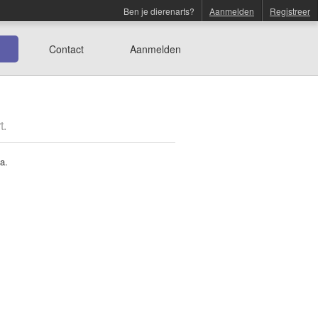
Ben je dierenarts?
Aanmelden
Registreer
Contact
Aanmelden
t.
a.