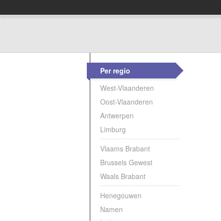
Per regio
West-Vlaanderen
Oost-Vlaanderen
Antwerpen
Limburg
Vlaams Brabant
Brussels Gewest
Waals Brabant
Henegouwen
Namen