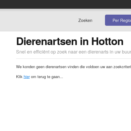
Zoeken
Per Regio
Dierenartsen in Hotton
Snel en efficiënt op zoek naar een dierenarts in uw buur
We konden geen dierenartsen vinden die voldoen uw aan zoekcriteri
Klik
hier
om terug te gaan...