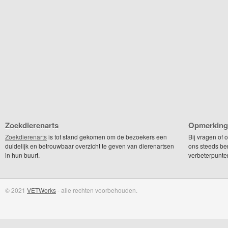
Zoekdierenarts
Opmerking
Zoekdierenarts
is tot stand gekomen om de bezoekers een
Bij vragen of
duidelijk en betrouwbaar overzicht te geven van dierenartsen
ons steeds be
in hun buurt.
verbeterpunte
© 2021
VETWorks
- alle rechten voorbehouden.