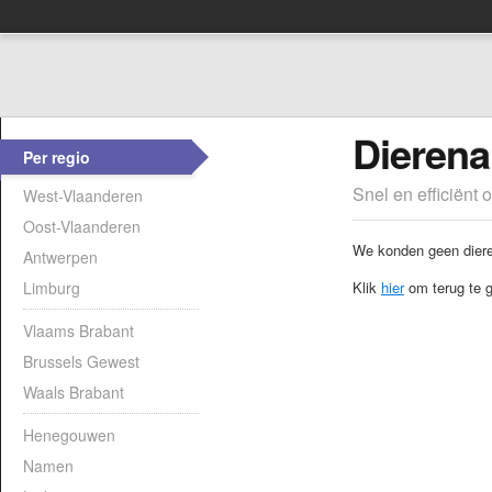
Dierena
Per regio
Snel en efficiënt 
West-Vlaanderen
Oost-Vlaanderen
We konden geen dieren
Antwerpen
Limburg
Klik
hier
om terug te g
Vlaams Brabant
Brussels Gewest
Waals Brabant
Henegouwen
Namen