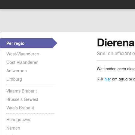
Dierena
Per regio
Snel en efficiënt 
West-Vlaanderen
Oost-Vlaanderen
We konden geen dieren
Antwerpen
Limburg
Klik
hier
om terug te g
Vlaams Brabant
Brussels Gewest
Waals Brabant
Henegouwen
Namen