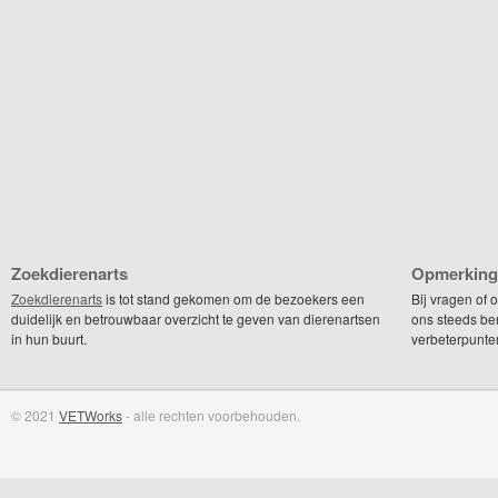
Zoekdierenarts
Opmerking
Zoekdierenarts
is tot stand gekomen om de bezoekers een
Bij vragen of
duidelijk en betrouwbaar overzicht te geven van dierenartsen
ons steeds be
in hun buurt.
verbeterpunte
© 2021
VETWorks
- alle rechten voorbehouden.