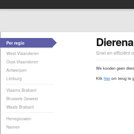
Dierena
Per regio
Snel en efficiënt 
West-Vlaanderen
Oost-Vlaanderen
We konden geen dieren
Antwerpen
Limburg
Klik
hier
om terug te g
Vlaams Brabant
Brussels Gewest
Waals Brabant
Henegouwen
Namen