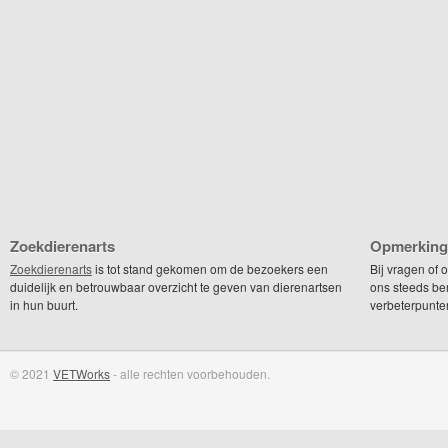
Zoekdierenarts
Opmerking
Zoekdierenarts
is tot stand gekomen om de bezoekers een
Bij vragen of
duidelijk en betrouwbaar overzicht te geven van dierenartsen
ons steeds be
in hun buurt.
verbeterpunte
© 2021
VETWorks
- alle rechten voorbehouden.