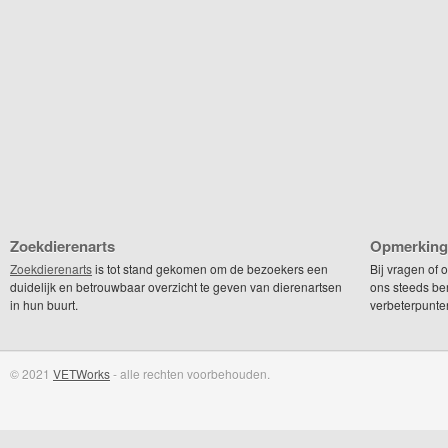
Zoekdierenarts
Opmerking
Zoekdierenarts
is tot stand gekomen om de bezoekers een
Bij vragen of
duidelijk en betrouwbaar overzicht te geven van dierenartsen
ons steeds be
in hun buurt.
verbeterpunte
© 2021
VETWorks
- alle rechten voorbehouden.