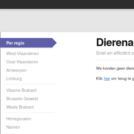
Dierenar
Per regio
Snel en efficiënt 
West-Vlaanderen
Oost-Vlaanderen
We konden geen dieren
Antwerpen
Limburg
Klik
hier
om terug te g
Vlaams Brabant
Brussels Gewest
Waals Brabant
Henegouwen
Namen