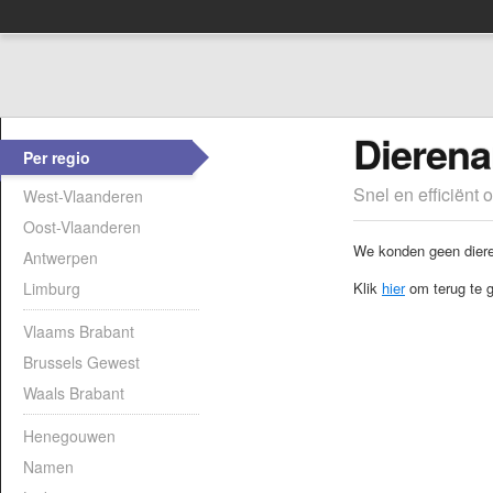
Dierena
Per regio
Snel en efficiënt 
West-Vlaanderen
Oost-Vlaanderen
We konden geen dieren
Antwerpen
Limburg
Klik
hier
om terug te g
Vlaams Brabant
Brussels Gewest
Waals Brabant
Henegouwen
Namen