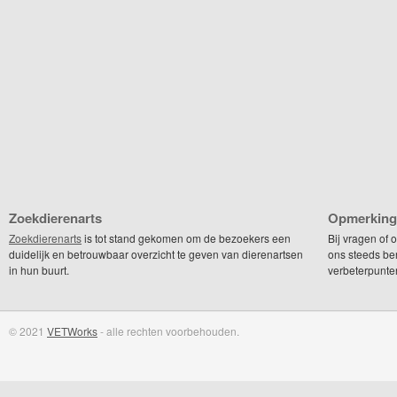
Zoekdierenarts
Opmerking
Zoekdierenarts
is tot stand gekomen om de bezoekers een
Bij vragen of
duidelijk en betrouwbaar overzicht te geven van dierenartsen
ons steeds be
in hun buurt.
verbeterpunte
© 2021
VETWorks
- alle rechten voorbehouden.