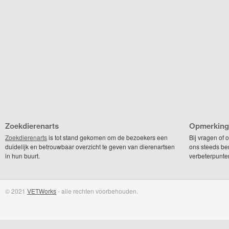
Zoekdierenarts
Opmerking
Zoekdierenarts
is tot stand gekomen om de bezoekers een
Bij vragen of
duidelijk en betrouwbaar overzicht te geven van dierenartsen
ons steeds be
in hun buurt.
verbeterpunte
© 2021
VETWorks
- alle rechten voorbehouden.