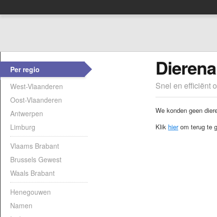
Dierena
Per regio
Snel en efficiënt 
West-Vlaanderen
Oost-Vlaanderen
We konden geen dieren
Antwerpen
Limburg
Klik
hier
om terug te g
Vlaams Brabant
Brussels Gewest
Waals Brabant
Henegouwen
Namen