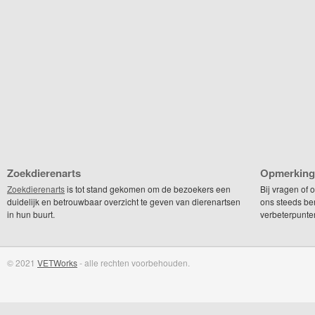
Zoekdierenarts
Opmerking
Zoekdierenarts
is tot stand gekomen om de bezoekers een
Bij vragen of
duidelijk en betrouwbaar overzicht te geven van dierenartsen
ons steeds be
in hun buurt.
verbeterpunte
© 2021
VETWorks
- alle rechten voorbehouden.