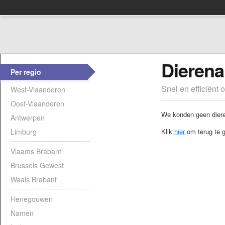
Dierena
Per regio
Snel en efficiënt 
West-Vlaanderen
Oost-Vlaanderen
We konden geen dieren
Antwerpen
Limburg
Klik
hier
om terug te g
Vlaams Brabant
Brussels Gewest
Waals Brabant
Henegouwen
Namen