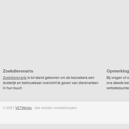
Zoekdierenarts
Opmerking
Zoekdierenarts
is tot stand gekomen om de bezoekers een
Bij vragen of
duidelijk en betrouwbaar overzicht te geven van dierenartsen
ons steeds be
in hun buurt.
verbeterpunte
© 2021
VETWorks
- alle rechten voorbehouden.