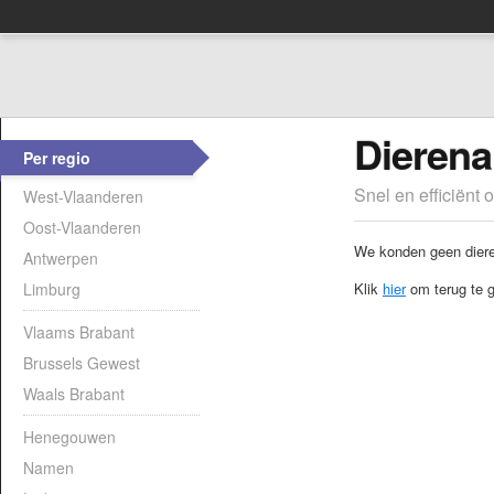
Dierena
Per regio
Snel en efficiënt 
West-Vlaanderen
Oost-Vlaanderen
We konden geen dieren
Antwerpen
Limburg
Klik
hier
om terug te g
Vlaams Brabant
Brussels Gewest
Waals Brabant
Henegouwen
Namen