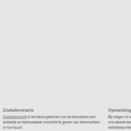
Zoekdierenarts
Opmerking
Zoekdierenarts
is tot stand gekomen om de bezoekers een
Bij vragen of
duidelijk en betrouwbaar overzicht te geven van dierenartsen
ons steeds be
in hun buurt.
verbeterpunte