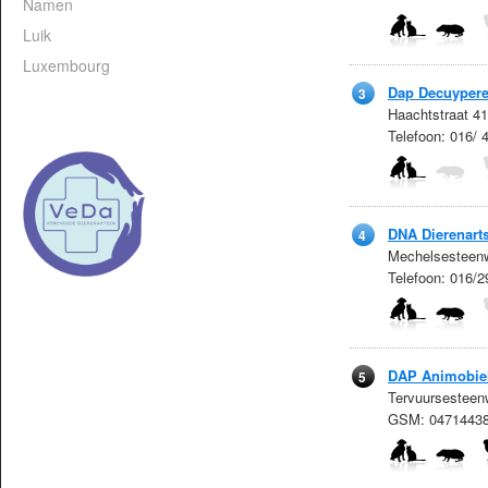
Namen
Luik
Luxembourg
Dap Decuypere-
3
Haachtstraat 4
Telefoon: 016/ 
DNA Dierenart
4
Mechelsesteenw
Telefoon: 016/
DAP Animobie
5
Tervuursesteen
GSM: 0471443