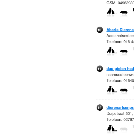
GSM: 0498393
Abaris Dierena
10
Aarschotsestee
Telefoon: 016 
dap gielen he
11
naamsesteenweg
Telefoon: 0164
dierenartsenpr
12
Dorpstraat 501,
Telefoon: 0276