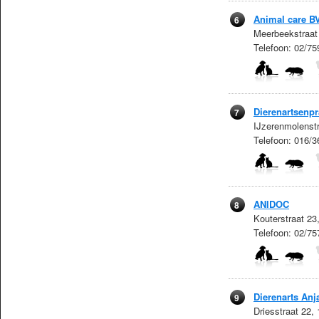
Animal care B
6
Meerbeekstraat
Telefoon: 02/7
Dierenartsenpr
7
IJzerenmolenst
Telefoon: 016/3
ANIDOC
8
Kouterstraat 2
Telefoon: 02/75
Dierenarts An
9
Driesstraat 22