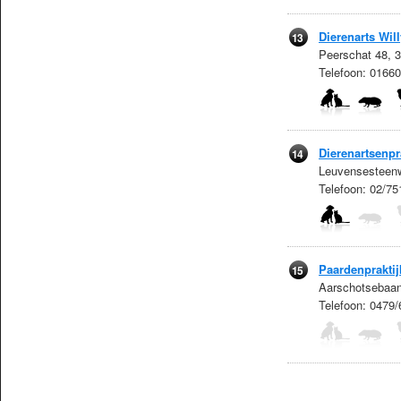
Dierenarts Wil
13
Peerschat 48, 
Telefoon: 016
Dierenartsenpr
14
Leuvensesteenw
Telefoon: 02/75
Paardenpraktijk
15
Aarschotsebaan
Telefoon: 0479