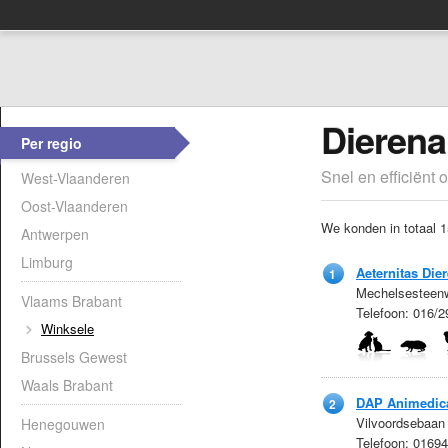
Dierena
Per regio
Snel en efficiënt 
West-Vlaanderen
Oost-Vlaanderen
We konden in totaal 1
Antwerpen
Limburg
Aeternitas Die
1
Mechelsesteenw
Vlaams Brabant
Telefoon: 016/
Winksele
Brussels Gewest
Waals Brabant
DAP Animedic
2
Vilvoordsebaan
Henegouwen
Telefoon: 0169