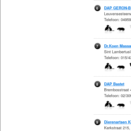
DAP GERON-
6
Leuvensesteenw
Telefoon: 0495
Dr.Koen Massa
7
Sint Lambertus
Telefoon: 015/
DAP Bastet
8
Brembosstraat 
Telefoon: 02/30
Dierenartsen K
9
Kerkstraat 215