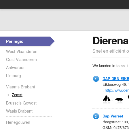
Dierena
Per regio
Snel en efficiënt 
West-Vlaanderen
Oost-Vlaanderen
We konden in totaal 1
Antwerpen
Limburg
DAP DEN EIK
1
Eikbosweg 49,
Vlaams Brabant
,
http://www.de
Zemst
Brussels Gewest
Waals Brabant
Dap Verreet
2
Hoogstraat 199
Henegouwen
GSM: 0475/673