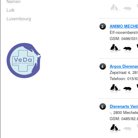
Namen
Luik
Luxembourg
ANIMO MECH
3
Elf-novemberst
GSM: 0496/031
Argos Dierenar
4
Zepstraat 4, 2
Telefoon: 015/6
Dierenarts Va
5
-, 2800 Mechel
GSM: 0485/82.