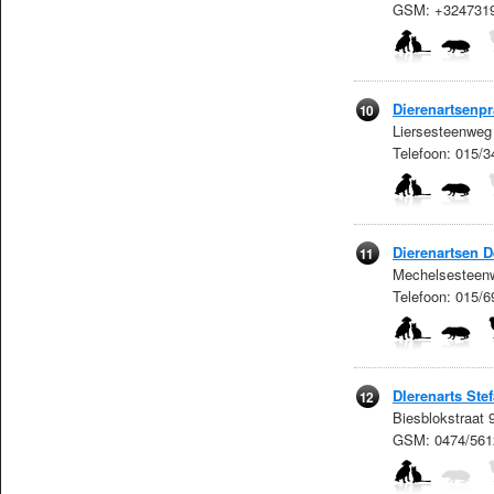
GSM: +324731
Dierenartsenpr
10
Liersesteenweg
Telefoon: 015/
Dierenartsen D
11
Mechelsesteenw
Telefoon: 015/
DIerenarts Ste
12
Biesblokstraat
GSM: 0474/561