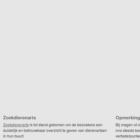
Zoekdierenarts
Opmerking
Zoekdierenarts
is tot stand gekomen om de bezoekers een
Bij vragen of
duidelijk en betrouwbaar overzicht te geven van dierenartsen
ons steeds be
in hun buurt.
verbeterpunte