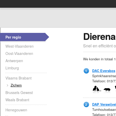
Dierena
Per regio
Snel en efficiënt 
West-Vlaanderen
Oost-Vlaanderen
We konden in totaal 1
Antwerpen
Limburg
DAC Eversbos
1
Sprinkhaanstra
Vlaams Brabant
Telefoon: 013/7
Zichem
Brussels Gewest
Waals Brabant
DAP Verswijve
2
Turnhoutsebaan
Henegouwen
Telefoon: 013/