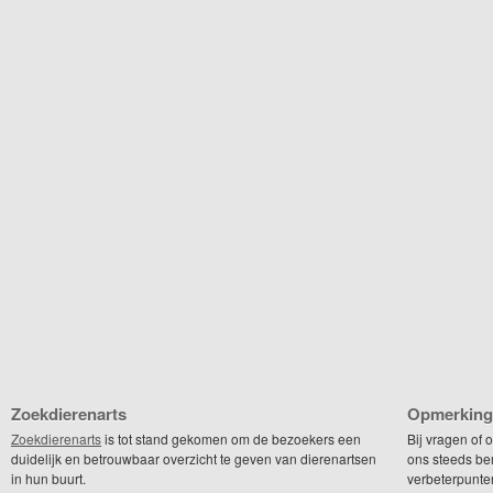
Zoekdierenarts
Opmerking
Zoekdierenarts
is tot stand gekomen om de bezoekers een
Bij vragen of
duidelijk en betrouwbaar overzicht te geven van dierenartsen
ons steeds be
in hun buurt.
verbeterpunte