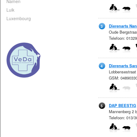
Namen
Luik
Luxembourg
Dierenarts Na
3
Oude Bergstraa
Telefoon: 0132
Dierenarts Sar
4
Lobbensestraat
GSM: 0489033
DAP BEESTIG
5
Mannenberg 2 b
Telefoon: 013/