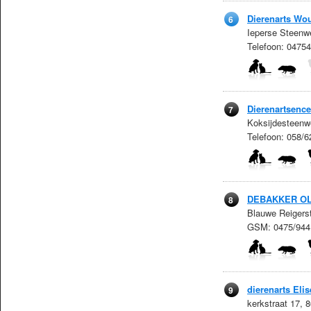
Dierenarts Wo
6
Ieperse Steenw
Telefoon: 0475
Dierenartsenc
7
Koksijdesteenw
Telefoon: 058/
DEBAKKER OL
8
Blauwe Reigers
GSM: 0475/944
dierenarts Eli
9
kerkstraat 17, 