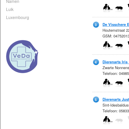
Namen
Luik
Luxembourg
De Visschere E
3
Houtemstraat 2
GSM: 0475201
Dierenarts Iris
4
Zwarte Nonnens
Telefoon: 0498
Dierenarts Jus
5
Sint-Idesbaldus
Telefoon: 0583