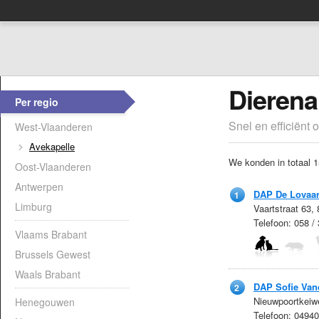
Dierena
Per regio
Snel en efficiënt 
West-Vlaanderen
Avekapelle
We konden in totaal 1
Oost-Vlaanderen
Antwerpen
DAP De Lovaar
1
Limburg
Vaartstraat 63,
Telefoon: 058 /
Vlaams Brabant
Brussels Gewest
Waals Brabant
DAP Sofie Van
2
Nieuwpoortkeiw
Henegouwen
Telefoon: 0494