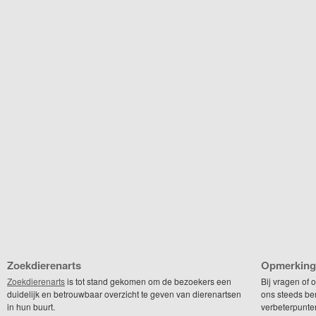
Zoekdierenarts
Opmerking
Zoekdierenarts
is tot stand gekomen om de bezoekers een
Bij vragen of
duidelijk en betrouwbaar overzicht te geven van dierenartsen
ons steeds be
in hun buurt.
verbeterpunte