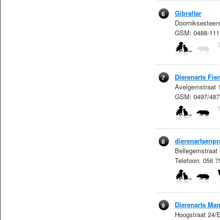
Gibraltar
6
Doorniksesteen
GSM: 0488-111
Dierenarts Fi
7
Avelgemstraat 
GSM: 0497/487
dierenartsenp
8
Bellegemstraat
Telefoon: 056 
Dierenarts Man
9
Hoogstraat 24/E