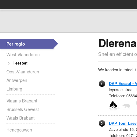
Dierena
Per regio
Snel en efficiënt 
West-Vlaanderen
Heestert
We konden in totaal 1
Oost-Vlaanderen
Antwerpen
DAP Escaut - V
1
Limburg
leynseelstraat
Telefoon: 0566
Vlaams Brabant
Brussels Gewest
Waals Brabant
DAP Tom Laev
2
Zaveleinde 15,
Henegouwen
Telefoon: 0471