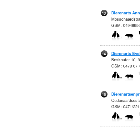
Dierenarts An
13
Mosschaardstra
GSM: 0494695
Dierenarts Eve
14
Boskouter 10, 
GSM: 0478 67 
Dierenartsenpr
15
Oudenaardseste
GSM: 0471/221