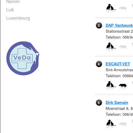
Namen
Luik
Luxembourg
DAP Vanheuck
3
Stationsstraat
Telefoon: 056/6
ESCAUT-VET
4
Sint-Arnoutstr
Telefoon: 0566
Dirk Samain
5
Moenstraat 8, 8
Telefoon: 056/