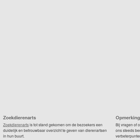
Zoekdierenarts
Opmerking
Zoekdierenarts
is tot stand gekomen om de bezoekers een
Bij vragen of
duidelijk en betrouwbaar overzicht te geven van dierenartsen
ons steeds be
in hun buurt.
verbeterpunte