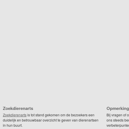
Zoekdierenarts
Opmerking
Zoekdierenarts
is tot stand gekomen om de bezoekers een
Bij vragen of
duidelijk en betrouwbaar overzicht te geven van dierenartsen
ons steeds be
in hun buurt.
verbeterpunte