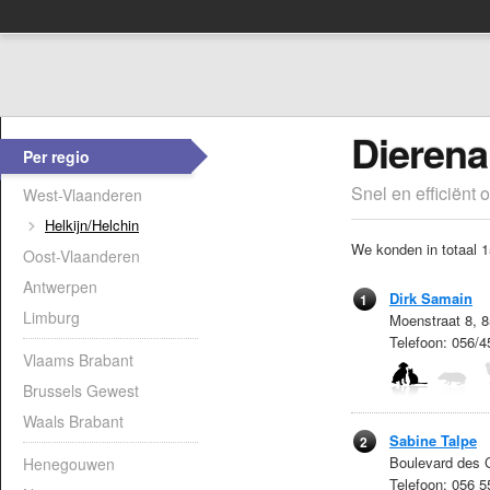
Dierena
Per regio
Snel en efficiënt 
West-Vlaanderen
Helkijn/Helchin
We konden in totaal 1
Oost-Vlaanderen
Antwerpen
Dirk Samain
1
Limburg
Moenstraat 8, 8
Telefoon: 056/
Vlaams Brabant
Brussels Gewest
Waals Brabant
Sabine Talpe
2
Boulevard des 
Henegouwen
Telefoon: 056 5