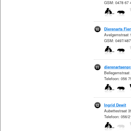
GSM: 0478 67 
Dierenarts Fi
10
Avelgemstraat 
GSM: 0497/487
dierenartsenp
11
Bellegemstraat
Telefoon: 056 
Ingrid Dewit
12
Aubettestraat 
Telefoon: 056/2