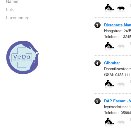
Namen
Luik
Luxembourg
Dierenarts Man
3
Hoogstraat 24/E
Telefoon: +32
Gibraltar
4
Doorniksesteen
GSM: 0488-111
DAP Escaut - V
5
leynseelstraat
Telefoon: 0566