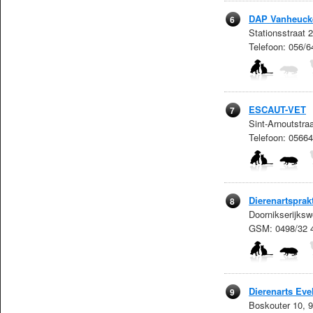
DAP Vanheuck
6
Stationsstraat
Telefoon: 056/6
ESCAUT-VET
7
Sint-Arnoutstr
Telefoon: 0566
Dierenartsprakt
8
Doornikserijks
GSM: 0498/32 
Dierenarts Eve
9
Boskouter 10, 