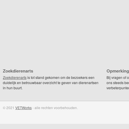
Zoekdierenarts
Opmerking
Zoekdierenarts
is tot stand gekomen om de bezoekers een
Bij vragen of
duidelijk en betrouwbaar overzicht te geven van dierenartsen
ons steeds be
in hun buurt.
verbeterpunte
© 2021
VETWorks
- alle rechten voorbehouden.