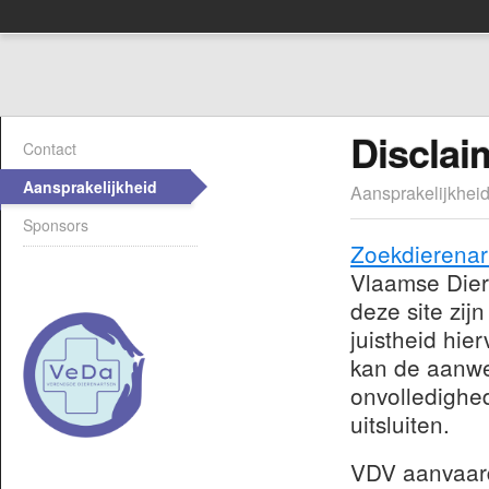
Disclai
Contact
Aansprakelijkheid
Aansprakelijkheid
Sponsors
Zoekdierenar
Vlaamse Dier
deze site zij
juistheid hie
kan de aanwe
onvolledighed
uitsluiten.
VDV aanvaardt