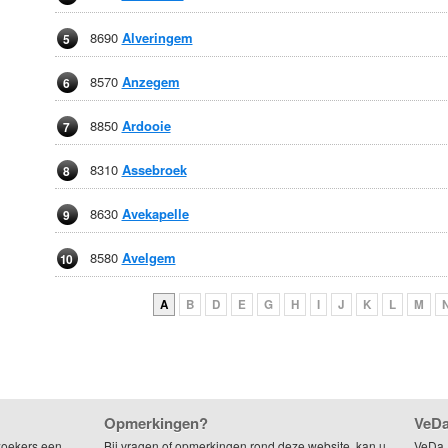
8690
Alveringem
5
8570
Anzegem
6
8850
Ardooie
7
8310
Assebroek
8
8630
Avekapelle
9
8580
Avelgem
10
A
B
D
E
G
H
I
J
K
L
M
Opmerkingen?
VeDa
zoekers een
Bij vragen of opmerkingen rond deze website, kan u
VeDa,