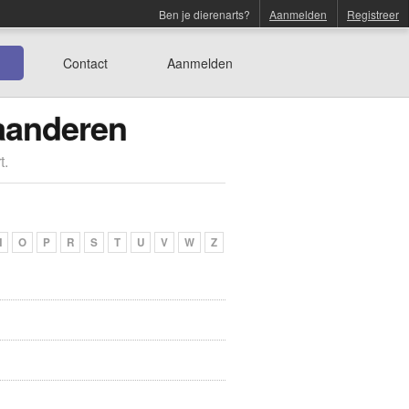
Ben je dierenarts?
Aanmelden
Registreer
Contact
Aanmelden
laanderen
t.
N
O
P
R
S
T
U
V
W
Z