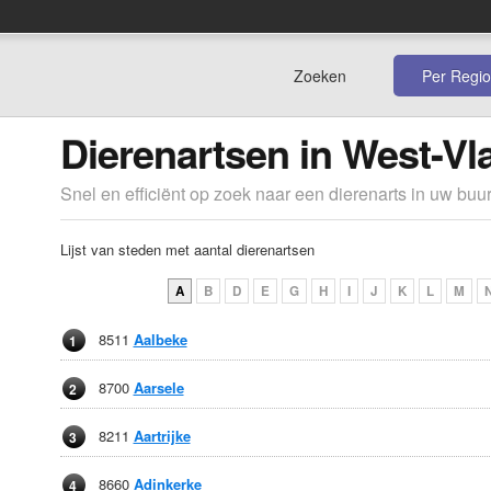
Zoeken
Per Regio
Dierenartsen in West-V
Snel en efficiënt op zoek naar een dierenarts in uw buur
Lijst van steden met aantal dierenartsen
A
B
D
E
G
H
I
J
K
L
M
8511
Aalbeke
1
8700
Aarsele
2
8211
Aartrijke
3
8660
Adinkerke
4