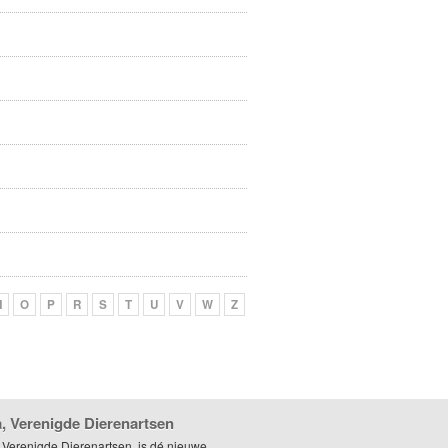
N
O
P
R
S
T
U
V
W
Z
, Verenigde Dierenartsen
 Verenigde Dierenartsen, is dé nieuwe