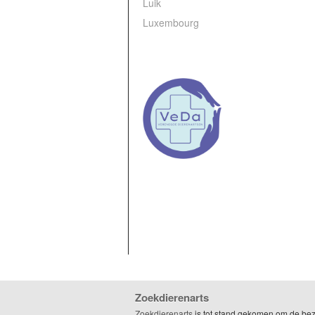
Luik
Luxembourg
Zoekdierenarts
Zoekdierenarts
is tot stand gekomen om de be