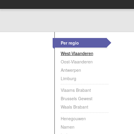
Per regio
West-Vlaanderen
Oost-Vlaanderen
Antwerpen
Limburg
Vlaams Brabant
Brussels Gewest
Waals Brabant
Henegouwen
Namen