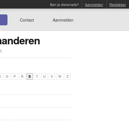
Ben je dierenarts?
Aanmelden
Registreer
Contact
Aanmelden
laanderen
t.
N
O
P
R
S
T
U
V
W
Z