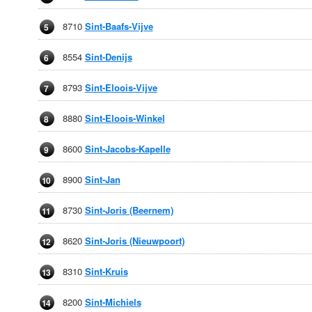
8710
Sint-Baafs-Vijve
5
8554
Sint-Denijs
6
8793
Sint-Eloois-Vijve
7
8880
Sint-Eloois-Winkel
8
8600
Sint-Jacobs-Kapelle
9
8900
Sint-Jan
10
8730
Sint-Joris (Beernem)
11
8620
Sint-Joris (Nieuwpoort)
12
8310
Sint-Kruis
13
8200
Sint-Michiels
14