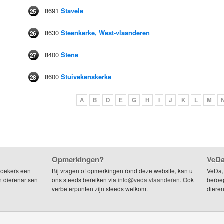
8691
Stavele
25
8630
Steenkerke, West-vlaanderen
26
8400
Stene
27
8600
Stuivekenskerke
28
A
B
D
E
G
H
I
J
K
L
M
Opmerkingen?
VeDa
zoekers een
Bij vragen of opmerkingen rond deze website, kan u
VeDa,
n dierenartsen
ons steeds bereiken via
info@veda.vlaanderen
. Ook
beroep
verbeterpunten zijn steeds welkom.
dieren
.