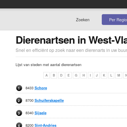
Zoeken
Per Regio
Dierenartsen in West-V
Snel en efficiënt op zoek naar een dierenarts in uw buur
Lijst van steden met aantal dierenartsen
A
B
D
E
G
H
I
J
K
L
M
8433
Schore
1
8700
Schuiferskapelle
2
8340
Sijsele
3
8200
Sint-Andries
4