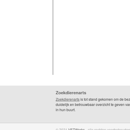
Zoekdierenarts
Zoekdierenarts
is tot stand gekomen om de be
duidelijk en betrouwbaar overzicht te geven va
in hun buurt.
© 2021
VETWorks
- alle rechten voorbehouden