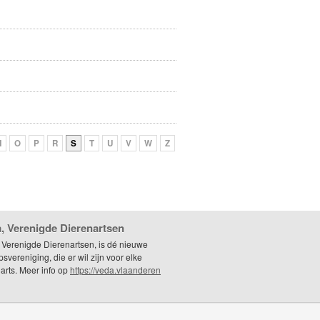
N
O
P
R
S
T
U
V
W
Z
, Verenigde Dierenartsen
 Verenigde Dierenartsen, is dé nieuwe
svereniging, die er wil zijn voor elke
arts. Meer info op
https://veda.vlaanderen