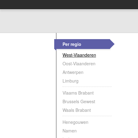
Per regio
West-Vlaanderen
Oost-Vlaanderen
Antwerpen
Limburg
Vlaams Brabant
Brussels Gewest
Waals Brabant
Henegouwen
Namen