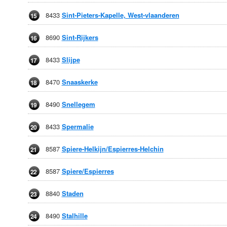
8433
Sint-Pieters-Kapelle, West-vlaanderen
15
8690
Sint-Rijkers
16
8433
Slijpe
17
8470
Snaaskerke
18
8490
Snellegem
19
8433
Spermalie
20
8587
Spiere-Helkijn/Espierres-Helchin
21
8587
Spiere/Espierres
22
8840
Staden
23
8490
Stalhille
24