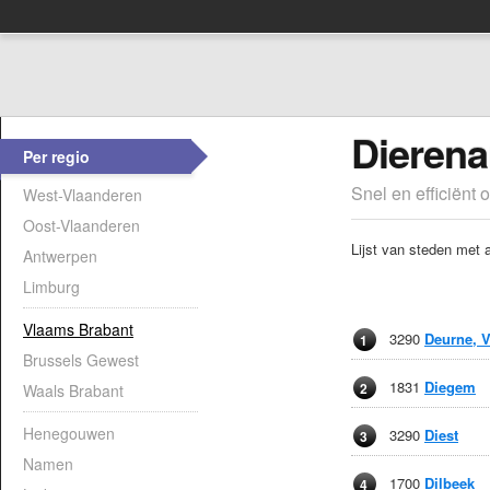
Dierena
Per regio
Snel en efficiënt 
West-Vlaanderen
Oost-Vlaanderen
Lijst van steden met 
Antwerpen
Limburg
Vlaams Brabant
3290
Deurne, 
1
Brussels Gewest
1831
Diegem
2
Waals Brabant
Henegouwen
3290
Diest
3
Namen
1700
Dilbeek
4