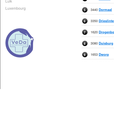
Luik
Luxembourg
3440
Dormaal
5
3350
Drieslinte
6
1620
Drogenb
7
3080
Duisburg
8
1653
Dworp
9