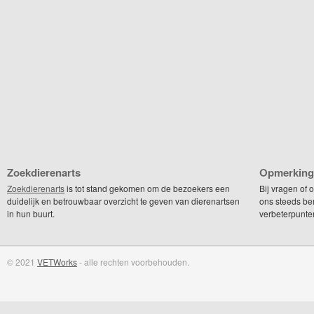
Zoekdierenarts
Opmerking
Zoekdierenarts
is tot stand gekomen om de bezoekers een
Bij vragen of
duidelijk en betrouwbaar overzicht te geven van dierenartsen
ons steeds be
in hun buurt.
verbeterpunte
© 2021
VETWorks
- alle rechten voorbehouden.