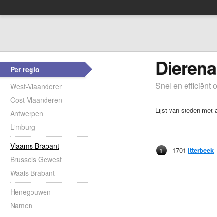
Dierena
Per regio
Snel en efficiënt 
West-Vlaanderen
Oost-Vlaanderen
Lijst van steden met 
Antwerpen
Limburg
Vlaams Brabant
1701
Itterbeek
1
Brussels Gewest
Waals Brabant
Henegouwen
Namen