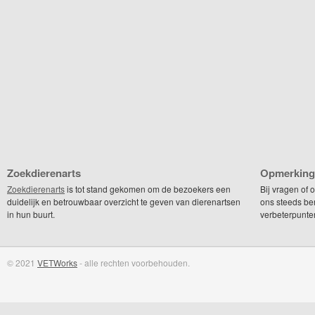
Zoekdierenarts
Opmerking
Zoekdierenarts
is tot stand gekomen om de bezoekers een
Bij vragen of
duidelijk en betrouwbaar overzicht te geven van dierenartsen
ons steeds be
in hun buurt.
verbeterpunte
© 2021
VETWorks
- alle rechten voorbehouden.