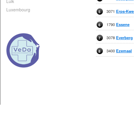
Luik
Luxembourg
3071
Erps-Kwe
5
1790
Essene
6
3078
Everberg
7
3400
Ezemaal
8