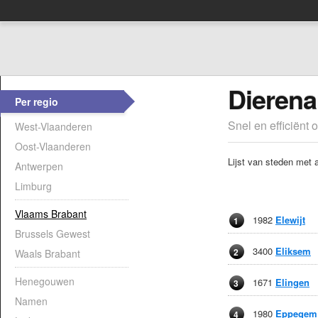
Dierena
Per regio
Snel en efficiënt 
West-Vlaanderen
Oost-Vlaanderen
Lijst van steden met 
Antwerpen
Limburg
Vlaams Brabant
1982
Elewijt
1
Brussels Gewest
3400
Eliksem
2
Waals Brabant
Henegouwen
1671
Elingen
3
Namen
1980
Eppegem
4