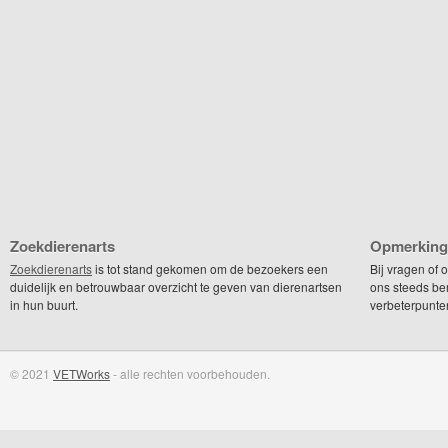
Zoekdierenarts
Opmerking
Zoekdierenarts
is tot stand gekomen om de bezoekers een
Bij vragen of
duidelijk en betrouwbaar overzicht te geven van dierenartsen
ons steeds be
in hun buurt.
verbeterpunte
© 2021
VETWorks
- alle rechten voorbehouden.