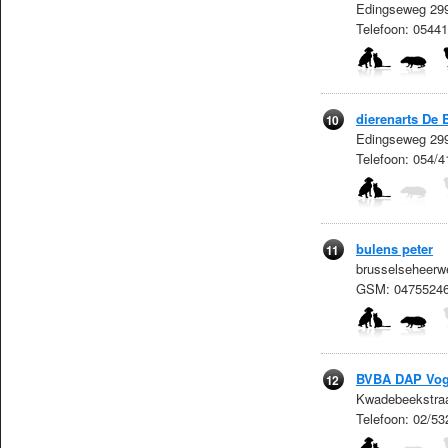
Edingseweg 299
Telefoon: 054
dierenarts De 
10
Edingseweg 299
Telefoon: 054/
bulens peter
11
brusselseheerw
GSM: 04755246
BVBA DAP Vog
12
Kwadebeekstraa
Telefoon: 02/5