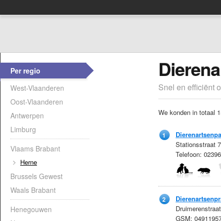
Dierena
Per regio
Snel en efficiënt 
West-Vlaanderen
Oost-Vlaanderen
We konden in totaal 1
Antwerpen
Limburg
Dierenartsenpa
1
Stationsstraat 
Vlaams Brabant
Telefoon: 0239
Herne
Brussels Gewest
Waals Brabant
Dierenartsenpr
2
Druimerenstraa
Henegouwen
GSM: 0491195