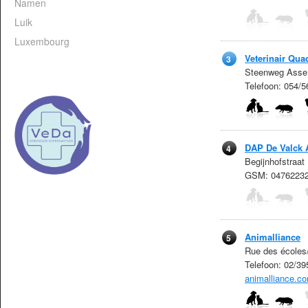
Namen
Luik
Luxembourg
Veterinair Qua
3
Steenweg Asse 
Telefoon: 054/5
DAP De Valck 
4
Begijnhofstraat
GSM: 0476223
Animalliance
5
Rue des écoles
Telefoon: 02/3
animalliance.c