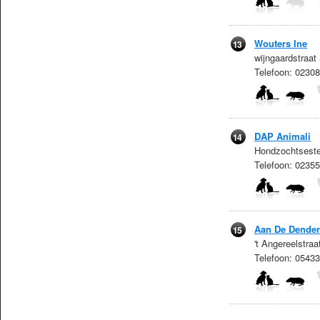
Wouters Ine
13
wijngaardstraat
Telefoon: 023
DAP Animali
14
Hondzochtseste
Telefoon: 0235
Aan De Dender
15
't Angereelstra
Telefoon: 0543