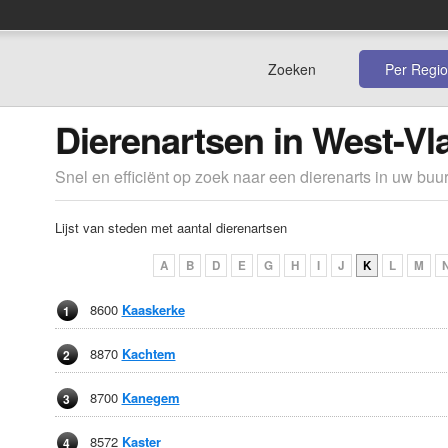
Zoeken
Per Regio
Dierenartsen in West-V
Snel en efficiënt op zoek naar een dierenarts in uw buur
Lijst van steden met aantal dierenartsen
A
B
D
E
G
H
I
J
K
L
M
8600
Kaaskerke
1
8870
Kachtem
2
8700
Kanegem
3
8572
Kaster
4