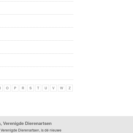
N
O
P
R
S
T
U
V
W
Z
, Verenigde Dierenartsen
 Verenigde Dierenartsen, is dé nieuwe