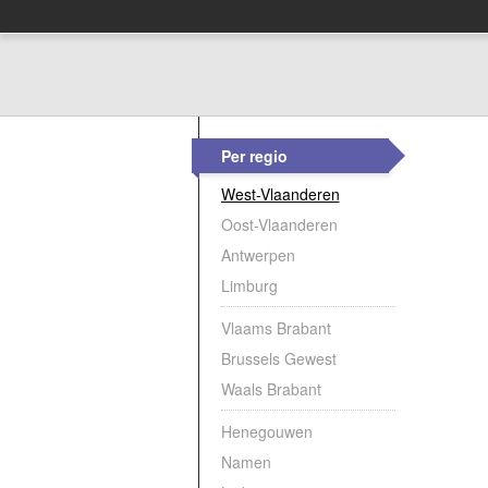
Per regio
West-Vlaanderen
Oost-Vlaanderen
Antwerpen
Limburg
Vlaams Brabant
Brussels Gewest
Waals Brabant
Henegouwen
Namen