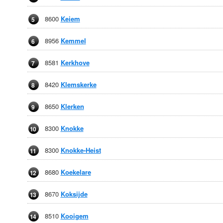
8600
Keiem
5
8956
Kemmel
6
8581
Kerkhove
7
8420
Klemskerke
8
8650
Klerken
9
8300
Knokke
10
8300
Knokke-Heist
11
8680
Koekelare
12
8670
Koksijde
13
8510
Kooigem
14