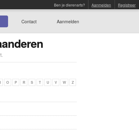
Ben je dierenarts?
Aanmelden
Registreer
Contact
Aanmelden
laanderen
t.
N
O
P
R
S
T
U
V
W
Z