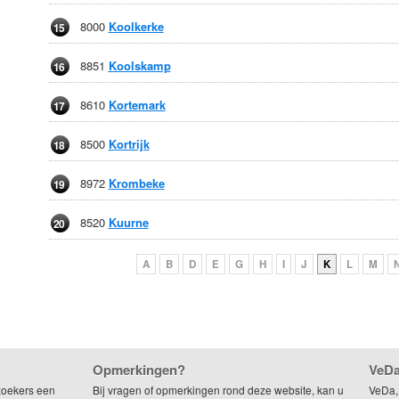
8000
Koolkerke
15
8851
Koolskamp
16
8610
Kortemark
17
8500
Kortrijk
18
8972
Krombeke
19
8520
Kuurne
20
A
B
D
E
G
H
I
J
K
L
M
Opmerkingen?
VeDa
zoekers een
Bij vragen of opmerkingen rond deze website, kan u
VeDa,