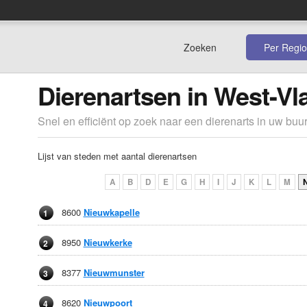
Zoeken
Per Regio
Dierenartsen in West-V
Snel en efficiënt op zoek naar een dierenarts in uw buur
Lijst van steden met aantal dierenartsen
A
B
D
E
G
H
I
J
K
L
M
8600
Nieuwkapelle
1
8950
Nieuwkerke
2
8377
Nieuwmunster
3
8620
Nieuwpoort
4