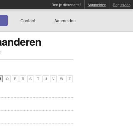
Ben je dierenarts?
Aanmelden
Registreer
Contact
Aanmelden
laanderen
t.
N
O
P
R
S
T
U
V
W
Z