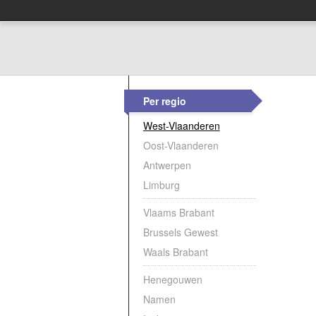
Per regio
West-Vlaanderen
Oost-Vlaanderen
Antwerpen
Limburg
Vlaams Brabant
Brussels Gewest
Waals Brabant
Henegouwen
Namen