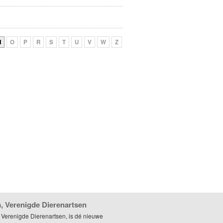
N
O
P
R
S
T
U
V
W
Z
, Verenigde Dierenartsen
 Verenigde Dierenartsen, is dé nieuwe